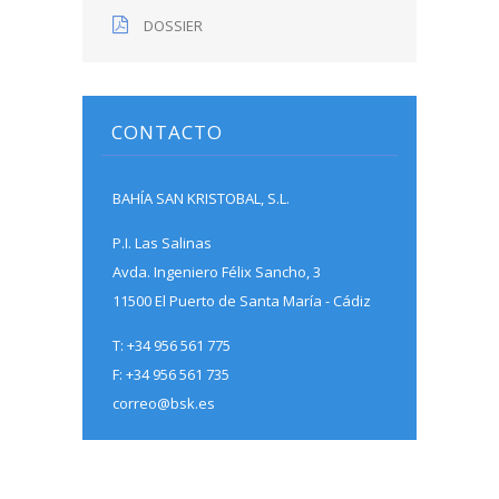
DOSSIER
CONTACTO
BAHÍA SAN KRISTOBAL, S.L.
P.I. Las Salinas
Avda. Ingeniero Félix Sancho, 3
11500 El Puerto de Santa María - Cádiz
T: +34 956 561 775
F: +34 956 561 735
correo@bsk.es