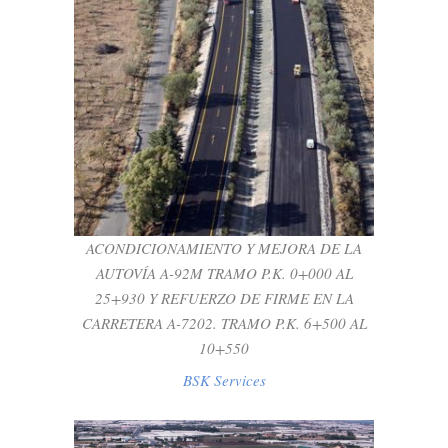
ACONDICIONAMIENTO Y MEJORA DE LA
AUTOVÍA A-92M TRAMO P.K. 0+000 AL
25+930 Y REFUERZO DE FIRME EN LA
CARRETERA A-7202. TRAMO P.K. 6+500
AL 10+550
BSK Services
ACONDICIONAMIENTO Y MEJORA DE LA
AUTOVÍA A-92M TRAMO P.K. 0+000 AL
25+930 Y REFUERZO DE FIRME EN LA
CARRETERA A-7202. TRAMO P.K. 6+500 AL
10+550
BSK Services