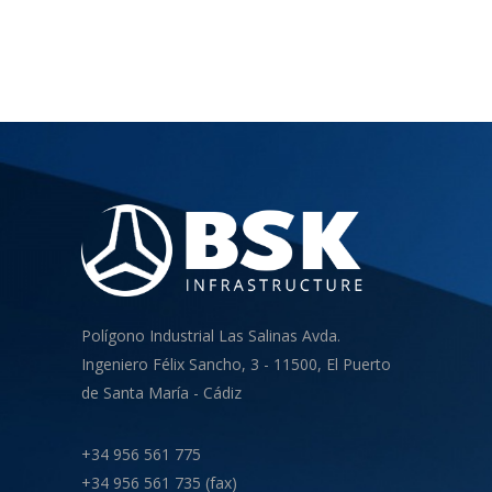
Polígono Industrial Las Salinas Avda.
Ingeniero Félix Sancho, 3 - 11500, El Puerto
de Santa María - Cádiz
+34 956 561 775
+34 956 561 735 (fax)