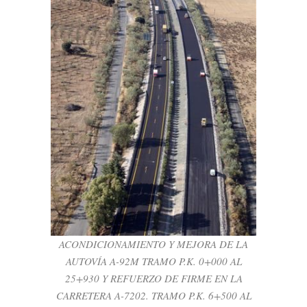
ACONDICIONAMIENTO Y MEJORA DE LA
AUTOVÍA A-92M TRAMO P.K. 0+000 AL
25+930 Y REFUERZO DE FIRME EN LA
CARRETERA A-7202. TRAMO P.K. 6+500
AL 10+550
BSK Services
ACONDICIONAMIENTO Y MEJORA DE LA
AUTOVÍA A-92M TRAMO P.K. 0+000 AL
25+930 Y REFUERZO DE FIRME EN LA
CARRETERA A-7202. TRAMO P.K. 6+500 AL