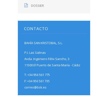
DOSSIER
CONTACTO
BAHÍA SAN KRISTOBAL, S.L.
P.I. Las Salinas
Avda. Ingeniero Félix Sancho, 3
11500 El Puerto de Santa María - Cádiz
T: +34 956 561 775
F: +34 956 561 735
correo@bsk.es