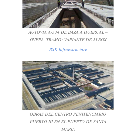
AUTOVIA A-334 DE BAZA A HUERCAL –
OVERA. TRAMO: VARIANTE DE ALBOX
BSK Infraestructure
AUTOVIA A-334 DE BAZA A HUERCAL –
OVERA. TRAMO: VARIANTE DE ALBOX
BSK Infraestructure
OBRAS DEL CENTRO PENITENCIARIO
PUERTO III EN EL PUERTO DE SANTA
MARÍA
OBRAS DEL CENTRO PENITENCIARIO
BSK Real State
PUERTO III EN EL PUERTO DE SANTA
MARÍA