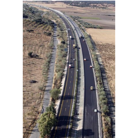
ACONDICIONAMIENTO Y MEJORA DE LA
AUTOVÍA A-92M TRAMO P.K. 0+000 AL
25+930 Y REFUERZO DE FIRME EN LA
CARRETERA A-7202. TRAMO P.K. 6+500
AL 10+550
BSK Services