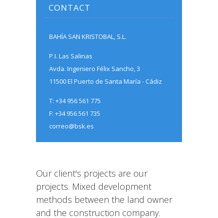
CONTACT
BAHÍA SAN KRISTOBAL, S.L.
P.I. Las Salinas
Avda. Ingeniero Félix Sancho, 3
11500 El Puerto de Santa María - Cádiz
T: +34 956 561 775
F: +34 956 561 735
correo@bsk.es
Our client's projects are our
projects. Mixed development
methods between the land owner
and the construction company.