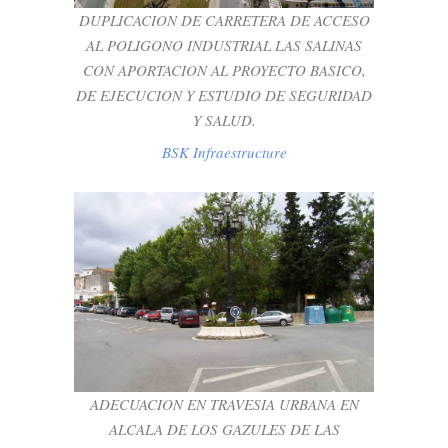
ESTUDIO DE SEGURIDAD Y SALUD.
DUPLICACION DE CARRETERA DE ACCESO
BSK Infraestructure
AL POLIGONO INDUSTRIAL LAS SALINAS
CON APORTACION AL PROYECTO BASICO,
DE EJECUCION Y ESTUDIO DE SEGURIDAD
Y SALUD.
BSK Infraestructure
ADECUACION EN TRAVESIA URBANA EN
ALCALA DE LOS GAZULES DE LAS
ANTIGUAS CARRETERAS C-440 Y C-511
(ACTUAL A-2304)
ADECUACION EN TRAVESIA URBANA EN
BSK Infraestructure
ALCALA DE LOS GAZULES DE LAS