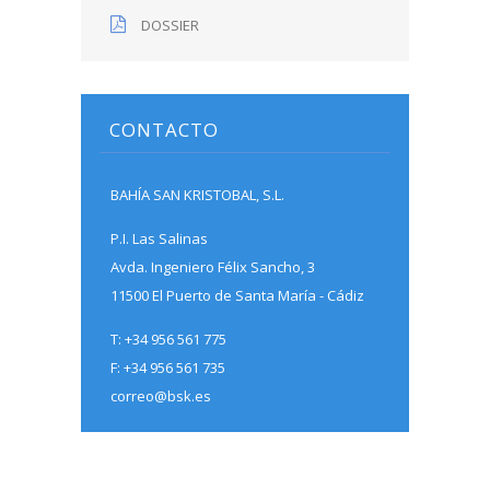
DOSSIER
CONTACTO
BAHÍA SAN KRISTOBAL, S.L.
P.I. Las Salinas
Avda. Ingeniero Félix Sancho, 3
11500 El Puerto de Santa María - Cádiz
T: +34 956 561 775
F: +34 956 561 735
correo@bsk.es