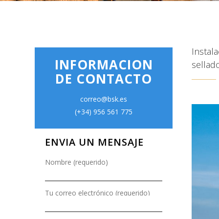
Instal
INFORMACION
sellad
DE CONTACTO
correo@bsk.es
(+34) 956 561 775
ENVIA UN MENSAJE
Nombre (requerido)
Tu correo electrónico (requerido)