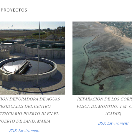
 PROYECTOS
CIÓN DEPURADORA DE AGUAS
REPARACIÓN DE LOS CORR
RESIDUALES DEL CENTRO
PESCA DE MONTIJO. T.M. 
TENCIARIO PUERTO III EN EL
(CÁDIZ)
PUERTO DE SANTA MARÍA
BSK Enviroment
BSK Enviroment
CIÓN DEPURADORA DE AGUAS
REPARACIÓN DE LOS CORR
RESIDUALES DEL CENTRO
PESCA DE MONTIJO. T.M. 
TENCIARIO PUERTO III EN EL
(CÁDIZ)
PUERTO DE SANTA MARÍA
BSK Enviroment
BSK Enviroment