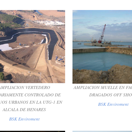
AMPLIACION VERTEDERO
AMPLIACION MUELLE EN F
ITARIAMENTE CONTROLADO
DE DRAGADOS OFF S
SIDUOS URBANOS EN LA UTG-
BSK Enviroment
1 EN ALCALA DE HENARES
BSK Enviroment
AMPLIACION VERTEDERO
AMPLIACION MUELLE EN FA
TARIAMENTE CONTROLADO DE
DRAGADOS OFF SHO
UOS URBANOS EN LA UTG-1 EN
BSK Enviroment
ALCALA DE HENARES
BSK Enviroment