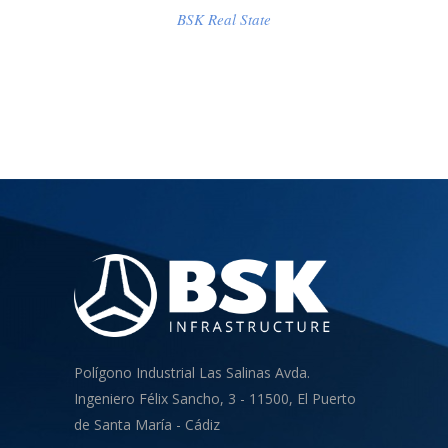
BSK Real State
Polígono Industrial Las Salinas Avda.
Ingeniero Félix Sancho, 3 - 11500, El Puerto
de Santa María - Cádiz