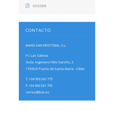
DOSSIER
CONTACTO
BAHÍA SAN KRISTOBAL, S.L.
P.I. Las Salinas
Avda. Ingeniero Félix Sancho, 3
11500 El Puerto de Santa María - Cádiz
T: +34 956 561 775
F: +34 956 561 735
correo@bsk.es