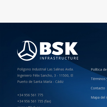
Polígono Industrial Las Salinas Avda.
Política de
Ingeniero Félix Sancho, 3 - 11500, El
Términos 
Puerto de Santa María - Cádiz
Contacto
+34 956 561 775
Mapa del s
+34 956 561 735 (fax)